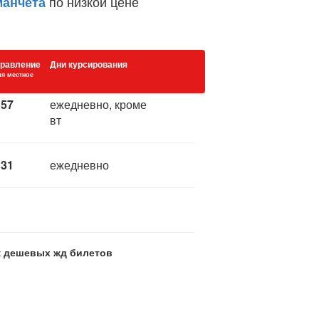
по низкой цене
манчета
равление
Дни курсирования
я местное
:57
ежедневно, кроме
вт
:31
ежедневно
ск дешевых жд билетов