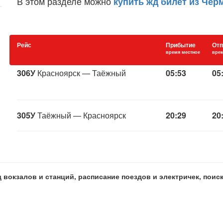
В этом разделе можно
купить жд билет из Чер
Рейс
Прибытие
Отп
время местное
врем
306У
Красноярск — Таёжный
05:53
05
305У
Таёжный — Красноярск
20:29
20
 вокзалов и станций, расписание поездов и электричек, пои