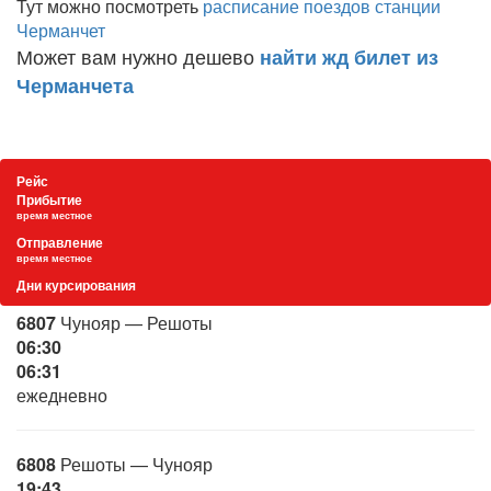
Тут можно посмотреть
расписание поездов станции
Черманчет
Может вам нужно дешево
найти жд билет из
Черманчета
Рейс
Прибытие
время местное
Отправление
время местное
Дни курсирования
6807
Чунояр — Решоты
06:30
06:31
ежедневно
6808
Решоты — Чунояр
19:43