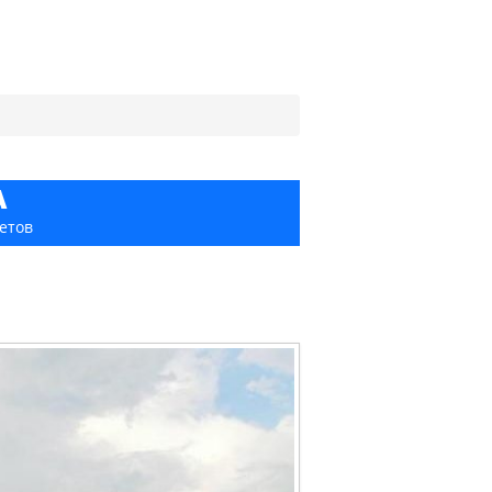
А
етов