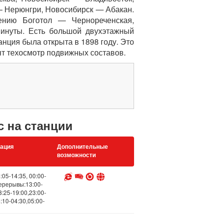
— Нерюнгри, Новосибирск — Абакан.
ению Боготол — Чернореченская,
минуты. Есть большой двухэтажный
нция была открыта в 1898 году. Это
ят техосмотр подвижных составов.
с на станции
ация
Дополнительные
возможности
:05-14:35, 00:00-
перерывы:13:00-
8:25-19:00,23:00-
:10-04:30,05:00-