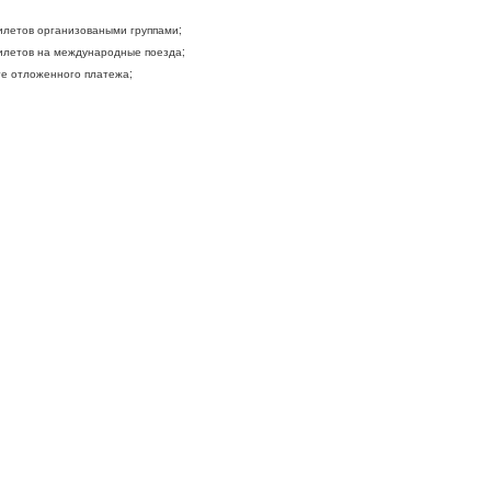
летов организоваными группами;
летов на международные поезда;
ге отложенного платежа;