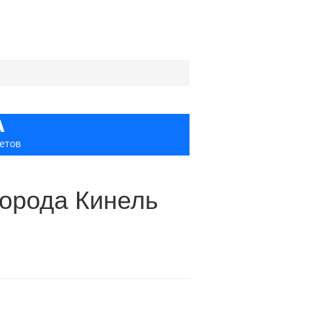
А
етов
города Кинель