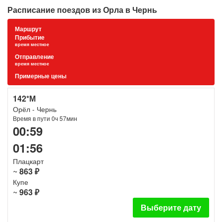
Расписание поездов из Орла в Чернь
Маршрут
Прибытие
время местное
Отправление
время местное
Примерные цены
142*М
Орёл - Чернь
Время в пути 0ч 57мин
00:59
01:56
Плацкарт
~
863 ₽
Купе
~
963 ₽
Выберите дату