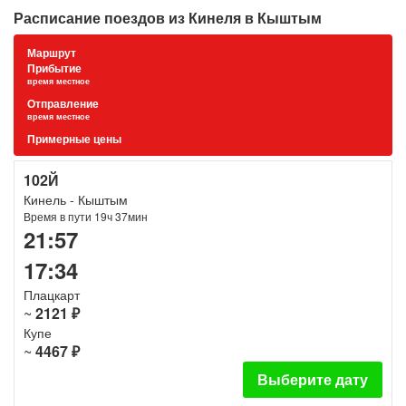
Расписание поездов из Кинеля в Кыштым
Маршрут
Прибытие
время местное
Отправление
время местное
Примерные цены
102Й
Кинель - Кыштым
Время в пути 19ч 37мин
21:57
17:34
Плацкарт
~
2121 ₽
Купе
~
4467 ₽
Выберите дату