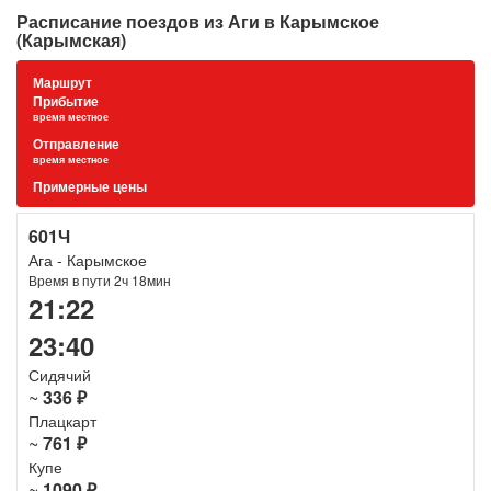
Расписание поездов из Аги в Карымское
(Карымская)
Маршрут
Прибытие
время местное
Отправление
время местное
Примерные цены
601Ч
Ага - Карымское
Время в пути 2ч 18мин
21:22
23:40
Сидячий
~
336 ₽
Плацкарт
~
761 ₽
Купе
~
1090 ₽