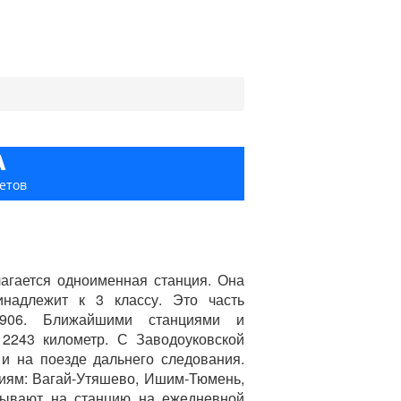
А
етов
лагается одноименная станция. Она
надлежит к 3 классу. Это часть
0906. Ближайшими станциями и
 2243 километр. С Заводоуковской
 и на поезде дальнего следования.
иям: Вагай-Утяшево, Ишим-Тюмень,
ибывают на станцию на ежедневной