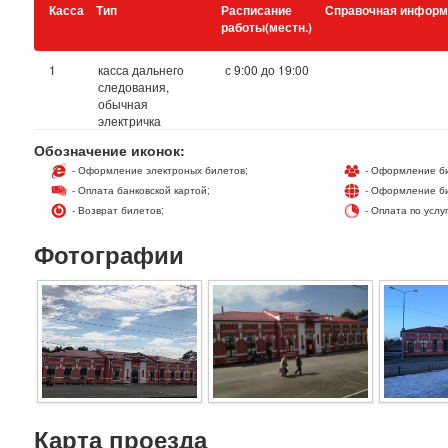
Касса
Тип
Расписание
Справочная информ
работы(местн.)
1
касса дальнего
с 9:00 до 19:00
следования,
обычная
электричка
Обозначение иконок:
- Оформление электроных билетов;
- Оформление би
- Оплата банковской картой;
- Оформление би
- Возврат билетов;
- Оплата по услу
Фотографии
Карта проезда