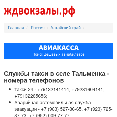
Главная
Россия
Алтайский край
АВИАКАССА
Поиск дешёвых авиабилетов
Службы такси в селе Тальменка -
номера телефонов
Такси 24 - +79132141414, +79231604141,
+79132265656;
Аварийная автомобильная служба
эвакуации - +7 (963) 527-86-65, +7 (923) 725-
37-73, +7 (952) 009-77-77;