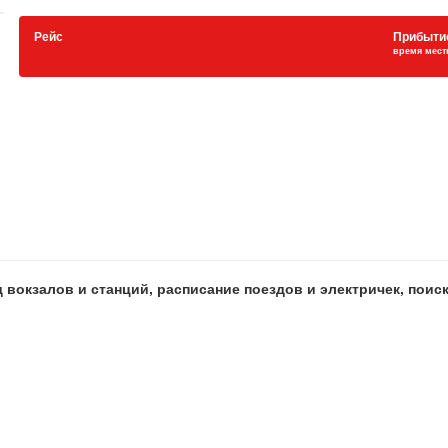
Рейс
Прибыти
время мест
 вокзалов и станций, расписание поездов и электричек, пои