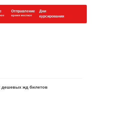
е
Отправление
Дни
ное
время местное
курсирования
ск дешевых жд билетов