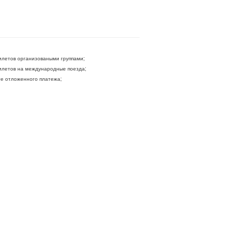
летов организоваными группами;
летов на международные поезда;
ге отложенного платежа;