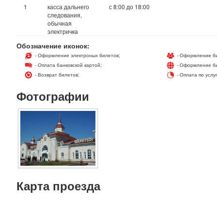
1
касса дальнего
с 8:00 до 18:00
следования,
обычная
электричка
Обозначение иконок:
- Оформление электроных билетов;
- Оформление би
- Оплата банковской картой;
- Оформление би
- Возврат билетов;
- Оплата по услу
Фотографии
Карта проезда