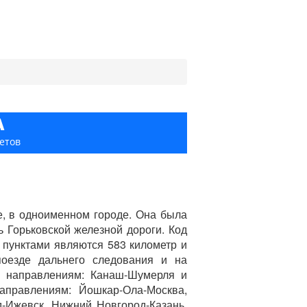
А
етов
, в одноименном городе. Она была
ть Горьковской железной дороги. Код
пунктами являются 583 километр и
оезде дальнего следования и на
о направлениям: Канаш-Шумерля и
аправлениям: Йошкар-Ола-Москва,
-Ижевск, Нижний Новгород-Казань,