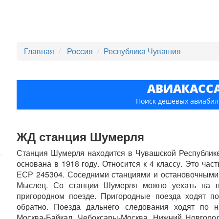
Главная
Россия
Республика Чувашия
АВИАКАСС
Поиск дешёвых авиабил
ЖД станция Шумерля
Станция Шумерля находится в Чувашской Республике
основана в 1918 году. Относится к 4 классу. Это час
ЕСР 245304. Соседними станциями и остановочными 
Мыслец. Со станции Шумерля можно уехать на п
пригородном поезде. Пригородные поезда ходят п
обратно. Поезда дальнего следования ходят по н
Москва-Байкал, Чебоксары-Москва, Нижний Новгород