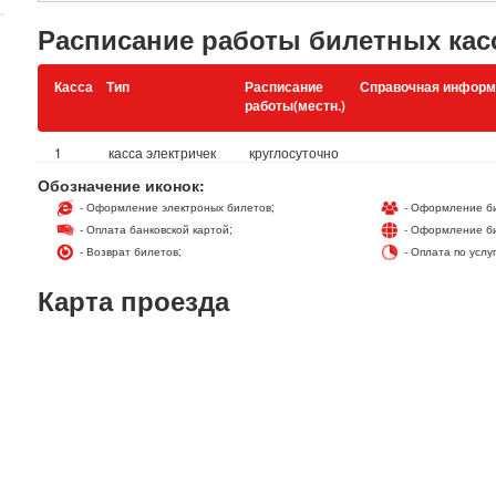
Расписание работы билетных кас
Касса
Тип
Расписание
Справочная информ
работы(местн.)
1
касса электричек
круглосуточно
Обозначение иконок:
- Оформление электроных билетов;
- Оформление би
- Оплата банковской картой;
- Оформление би
- Возврат билетов;
- Оплата по услу
Карта проезда