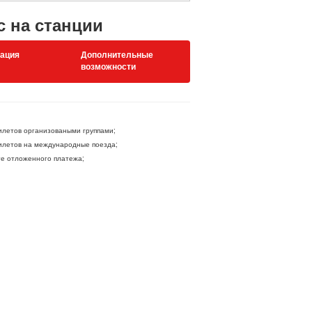
с на станции
ация
Дополнительные
возможности
летов организоваными группами;
летов на международные поезда;
ге отложенного платежа;