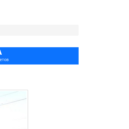
А
етов