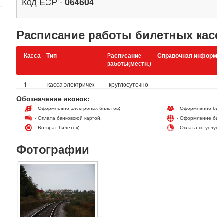
Код ЕСР -
064604
Расписание работы билетных кас
Касса
Тип
Расписание
Справочная информ
работы(местн.)
1
касса электричек
круглосуточно
Обозначение иконок:
- Оформление электроных билетов;
- Оформление би
- Оплата банковской картой;
- Оформление би
- Возврат билетов;
- Оплата по услу
Фотографии