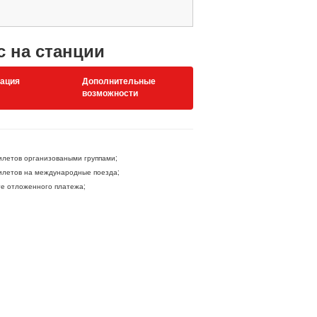
с на станции
ация
Дополнительные
возможности
летов организоваными группами;
летов на международные поезда;
ге отложенного платежа;