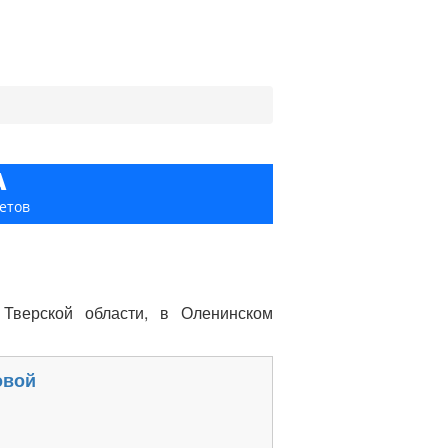
А
етов
Тверской области, в Оленинском
овой