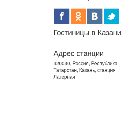
Гостиницы в Казани
Адрес станции
420030, Россия, Республика
Татарстан, Казань, станция
Лагерная