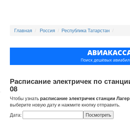
Главная
Россия
Республика Татарстан
АВИАКАСС
Поиск дешёвых авиабил
Расписание электричек по станции
08
Чтобы узнать
расписание электричек станции Лаге
выберите новую дату и нажмите кнопку отправить.
Дата: