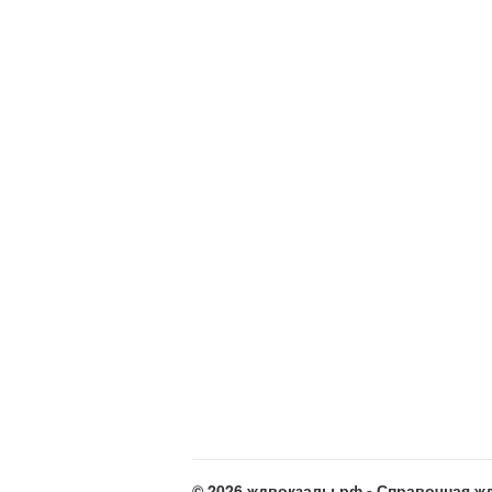
© 2026 ждвокзалы.рф - Справочная жд