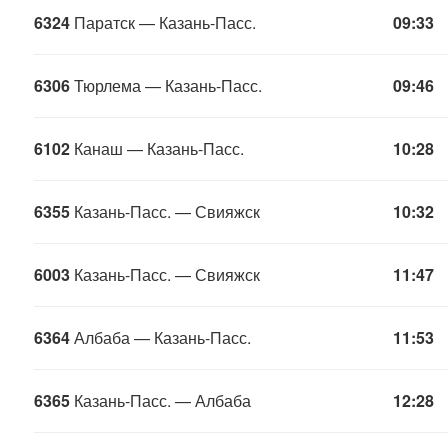
6324
Паратск — Казань-Пасс.
09:33
6306
Тюрлема — Казань-Пасс.
09:46
6102
Канаш — Казань-Пасс.
10:28
6355
Казань-Пасс. — Свияжск
10:32
6003
Казань-Пасс. — Свияжск
11:47
6364
Албаба — Казань-Пасс.
11:53
6365
Казань-Пасс. — Албаба
12:28