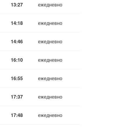
13:27
ежедневно
14:18
ежедневно
14:46
ежедневно
16:10
ежедневно
16:55
ежедневно
17:37
ежедневно
17:48
ежедневно