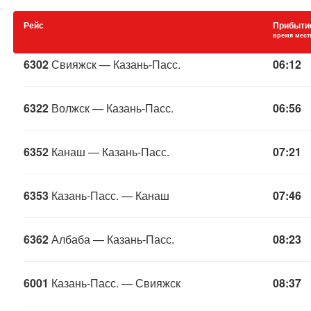
Рейс
Прибыти
время мест
6302
Свияжск — Казань-Пасс.
06:12
6322
Волжск — Казань-Пасс.
06:56
6352
Канаш — Казань-Пасс.
07:21
6353
Казань-Пасс. — Канаш
07:46
6362
Албаба — Казань-Пасс.
08:23
6001
Казань-Пасс. — Свияжск
08:37