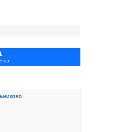
А
етов
льниково