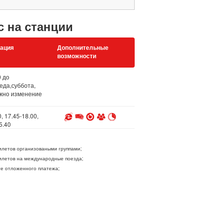
с на станции
ация
Дополнительные
возможности
0 до
еда,суббота,
ожно изменение
, 17.45-18.00,
5.40
летов организоваными группами;
летов на международные поезда;
ге отложенного платежа;