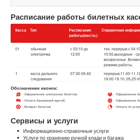
Расписание работы билетных кас
Касса
Тип
Расписание
Справочная информ
работы(местн.)
01
обычная
с 03:10 до
тех. перерыв с 04:1
электричка
12:00
10:30,выходные - ср
воскресенье. Возм
режима работы.
1
касса дальнего
07.30-05.40
перерыв:11.00-11.10
следования
19.00-19.10, 05.25-0
Обозначение иконок:
- Оформление электроных билетов;
- Оформление би
- Оплата банковской картой;
- Оформление би
- Возврат билетов;
- Оплата по услу
Сервисы и услуги
Информационно-справочные услуги
Услуги по хранению ручной клади и багажа