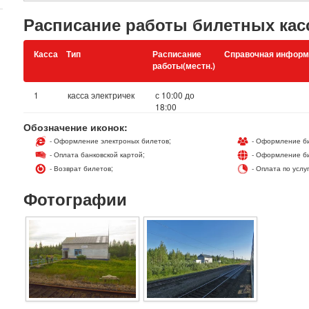
Расписание работы билетных кас
Касса
Тип
Расписание
Справочная информ
работы(местн.)
1
касса электричек
с 10:00 до
18:00
Обозначение иконок:
- Оформление электроных билетов;
- Оформление би
- Оплата банковской картой;
- Оформление би
- Возврат билетов;
- Оплата по услу
Фотографии