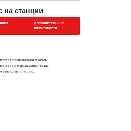
с на станции
ация
Дополнительные
возможности
летов организоваными группами;
летов на международные поезда;
ге отложенного платежа;