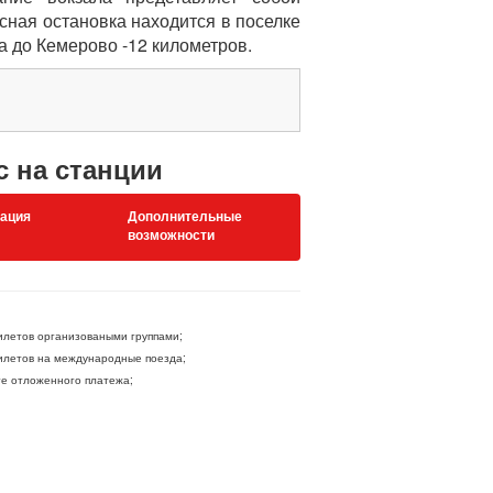
ная остановка находится в поселке
а до Кемерово -12 километров.
с на станции
ация
Дополнительные
возможности
летов организоваными группами;
летов на международные поезда;
ге отложенного платежа;