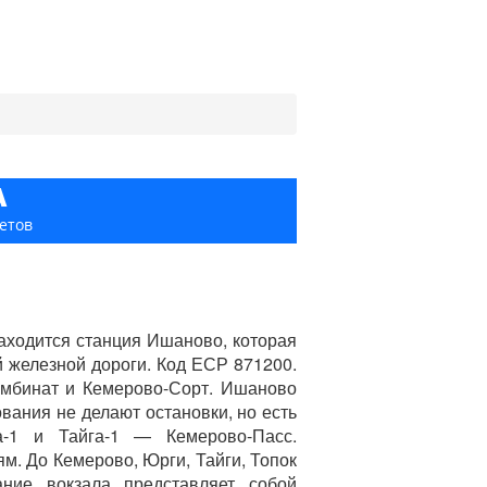
А
етов
аходится станция Ишаново, которая
й железной дороги. Код ЕСР 871200.
омбинат и Кемерово-Сорт. Ишаново
ования не делают остановки, но есть
а-1 и Тайга-1 — Кемерово-Пасс.
м. До Кемерово, Юрги, Тайги, Топок
ние вокзала представляет собой