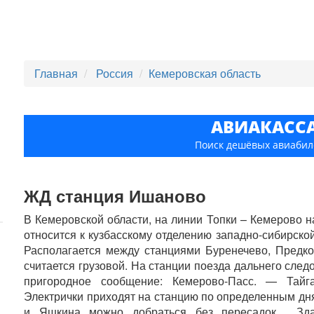
Главная
Россия
Кемеровская область
АВИАКАСС
Поиск дешёвых авиабил
ЖД станция Ишаново
В Кемеровской области, на линии Топки – Кемерово н
относится к кузбасскому отделению западно-сибирско
Располагается между станциями Буренечево, Предк
считается грузовой. На станции поезда дальнего след
пригородное сообщение: Кемерово-Пасс. — Тайг
Электрички приходят на станцию по определенным дня
и Яшкина можно добраться без пересадок. Зда