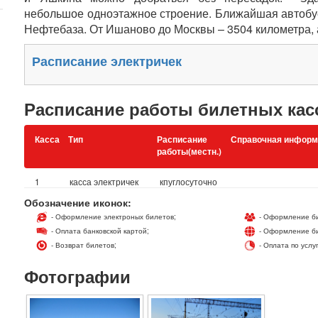
небольшое одноэтажное строение. Ближайшая автобус
Нефтебаза. От Ишаново до Москвы – 3504 километра, 
Расписание электричек
Расписание работы билетных кас
Касса
Тип
Расписание
Справочная информ
работы(местн.)
1
касса электричек
кпуглосуточно
Обозначение иконок:
- Оформление электроных билетов;
- Оформление би
- Оплата банковской картой;
- Оформление би
- Возврат билетов;
- Оплата по услу
Фотографии