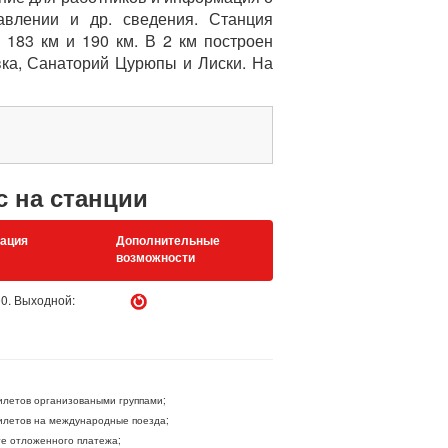
авлении и др. сведения. Станция
183 км и 190 км. В 2 км построен
вка, Санаторий Цурюпы и Лиски. На
с на станции
ация
Дополнительные
возможности
00. Выходной:
летов организоваными группами;
летов на международные поезда;
ге отложенного платежа;