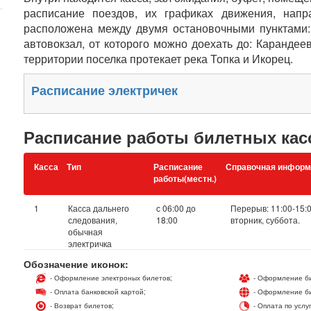
расписание поездов, их графиках движения, напр
расположена между двумя остановочными пунктами: 
автовокзал, от которого можно доехать до: Карандее
территории поселка протекает река Топка и Икорец.
Расписание электричек
Расписание работы билетных кас
Касса
Тип
Расписание
Справочная информ
работы(местн.)
1
Касса дальнего
с 06:00 до
Перерыв: 11:00-15:
следования,
18:00
вторник, суббота.
обычная
электричка
Обозначение иконок:
- Оформление электроных билетов;
- Оформление би
- Оплата банковской картой;
- Оформление би
- Возврат билетов;
- Оплата по услу