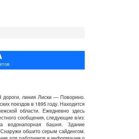
А
етов
й дороги, линия Лиски — Поворино.
ских поездов в 1895 году. Находится
ежской области. Ежедневно здесь
естного сообщения, следующие в/из:
на водонапорная башня. Здание
 Снаружи обшито серым сайдингом.
ение для работников и информация о