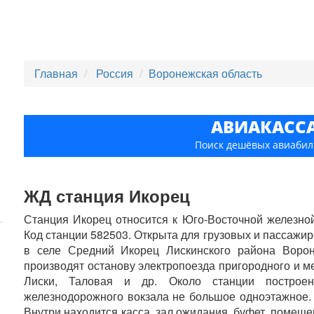
Главная
Россия
Воронежская область
АВИАКАСС
Поиск дешёвых авиабил
ЖД станция Икорец
Станция Икорец относится к Юго-Восточной железно
Код станции 582503. Открыта для грузовых и пассажир
в селе Средний Икорец Лискинского района Ворон
производят останову электропоезда пригородного и м
Лиски, Таловая и др. Около станции построе
железнодорожного вокзала не большое одноэтажное.
Внутри находится касса, зал ожидания, буфет, помещ