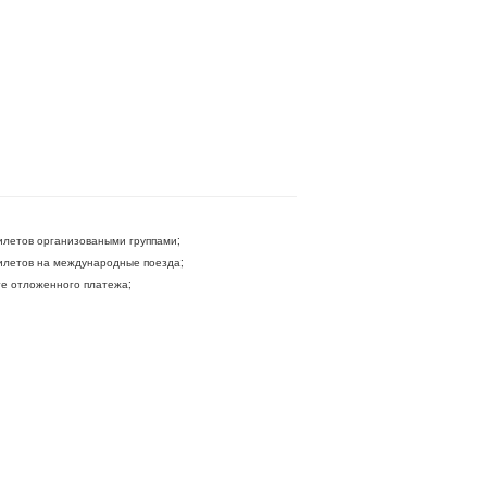
летов организоваными группами;
летов на международные поезда;
ге отложенного платежа;