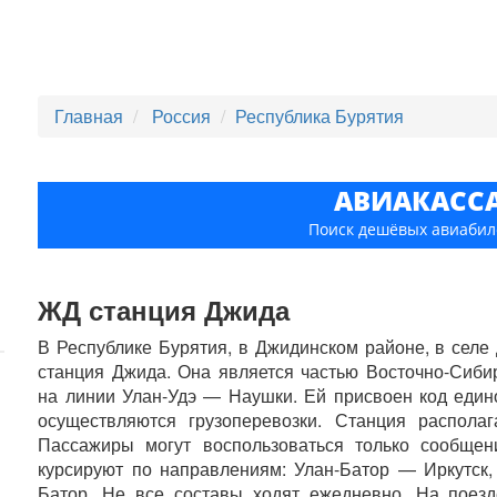
Главная
Россия
Республика Бурятия
АВИАКАСС
Поиск дешёвых авиабил
ЖД станция Джида
В Республике Бурятия, в Джидинском районе, в сел
станция Джида. Она является частью Восточно-Сиби
на линии Улан-Удэ — Наушки. Ей присвоен код едино
осуществляются грузоперевозки. Станция распола
Пассажиры могут воспользоваться только сообщен
курсируют по направлениям: Улан-Батор — Иркутск
Батор. Не все составы ходят ежедневно. На поез