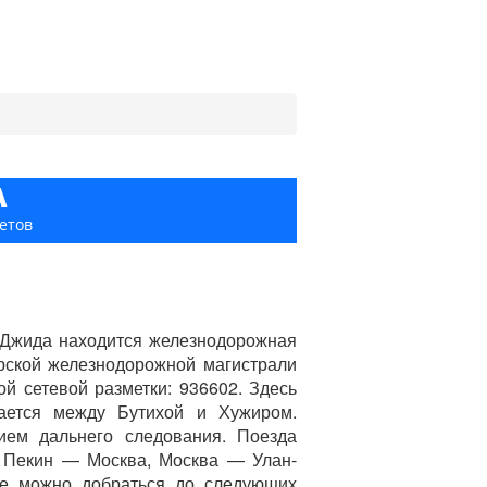
А
етов
е Джида находится железнодорожная
рской железнодорожной магистрали
й сетевой разметки: 936602. Здесь
гается между Бутихой и Хужиром.
ием дальнего следования. Поезда
, Пекин — Москва, Москва — Улан-
де можно добраться до следующих