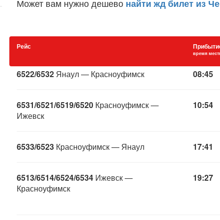
Может вам нужно дешево
найти жд билет из Ч
Рейс
Прибыти
время мест
6522/6532
Янаул — Красноуфимск
08:45
6531/6521/6519/6520
Красноуфимск —
10:54
Ижевск
6533/6523
Красноуфимск — Янаул
17:41
6513/6514/6524/6534
Ижевск —
19:27
Красноуфимск