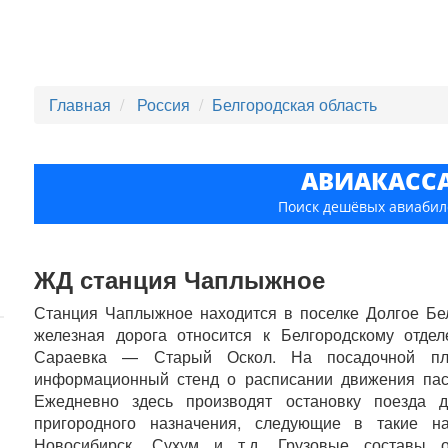
Главная
Россия
Белгородская область
АВИАКАСС
Поиск дешёвых авиабил
ЖД станция Чаплыжное
Станция Чаплыжное находится в поселке Долгое Бел
железная дорога относится к Белгородскому отд
Сараевка — Старый Оскол. На посадочной пла
информационный стенд о расписании движения пас
Ежедневно здесь производят остановку поезда д
пригородного назначения, следующие в такие на
Новосибирск, Сухум и т.д. Грузовые составы 