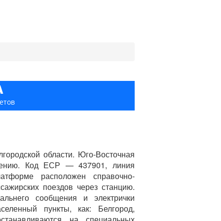
А
етов
городской области. Юго-Восточная
елению. Код ЕСР — 437901, линия
тформе расположен справочно-
сажирских поездов через станцию.
альнего сообщения и электрички
селенный пункты, как: Белгород,
останавливаются на специальных