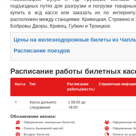
подъездных путях для разгрузки и погрузки товарны
купить в ж/д кассе или заказать их по интернет
расположен между станциями: Кривецкая, Строкино и
Бобровы Дворы, Кривец, Губкин и Троицкое.
Цены на железнодорожные билеты из Чапл
Расписание поездов
Расписание работы билетных кас
Касса
Тип
Расписание
Справочная информ
работы(местн.)
1
Касса дальнего
с 08:00 до
следования
18:00
Обозначение иконок:
- Оформление электроных билетов;
- Оформление би
- Оплата банковской картой;
- Оформление би
- Возврат билетов;
- Оплата по услу