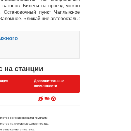
х вагонов. Билеты на проезд можно
у. Остановочный пункт Чаплыжное
 Заломное. Ближайшие автовокзалы:
ыжного
с на станции
ация
Дополнительные
возможности
летов организоваными группами;
летов на международные поезда;
ге отложенного платежа;