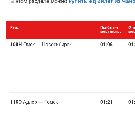
В этом разделе можно
купить жд билет из Чан
Рейс
Прибытие
Отп
время местное
врем
108Н
Омск — Новосибирск
01:08
01
116Э
Адлер — Томск
01:21
01