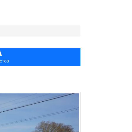
А
етов