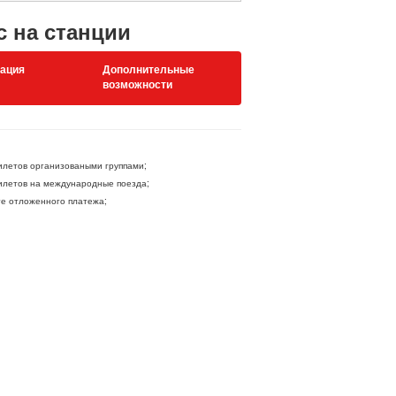
с на станции
ация
Дополнительные
возможности
летов организоваными группами;
летов на международные поезда;
ге отложенного платежа;