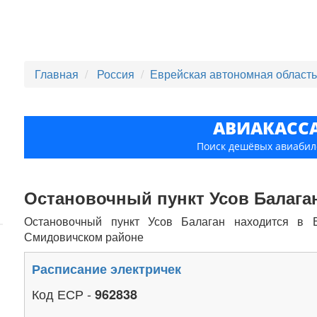
Главная
Россия
Еврейская автономная област
АВИАКАСС
Поиск дешёвых авиабил
Остановочный пункт Усов Балага
Остановочный пункт Усов Балаган находится в Е
Смидовичском районе
Расписание электричек
Код ЕСР -
962838