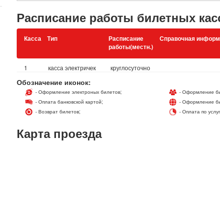
Расписание работы билетных кас
Касса
Тип
Расписание
Справочная информ
работы(местн.)
1
касса электричек
круглосуточно
Обозначение иконок:
- Оформление электроных билетов;
- Оформление би
- Оплата банковской картой;
- Оформление би
- Возврат билетов;
- Оплата по услу
Карта проезда