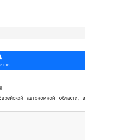
ь
А
етов
н
врейской автономной области, в