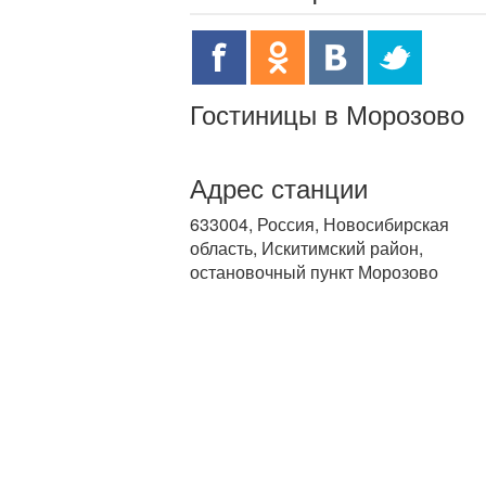
Гостиницы в Морозово
Адрес станции
633004, Россия, Новосибирская
область, Искитимский район,
остановочный пункт Морозово