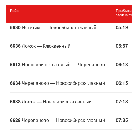
Рейс
Прибыти
время мест
6630
Искитим — Новосибирск-главный
05:19
6636
Ложок — Клюквенный
05:57
6613
Новосибирск-главный — Черепаново
06:13
6634
Черепаново — Новосибирск-главный
06:15
6638
Ложок — Новосибирск-главный
07:18
6628
Черепаново — Новосибирск-главный
07:35