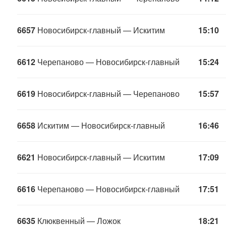
6657
Новосибирск-главный — Искитим
15:10
6612
Черепаново — Новосибирск-главный
15:24
6619
Новосибирск-главный — Черепаново
15:57
6658
Искитим — Новосибирск-главный
16:46
6621
Новосибирск-главный — Искитим
17:09
6616
Черепаново — Новосибирск-главный
17:51
6635
Клюквенный — Ложок
18:21