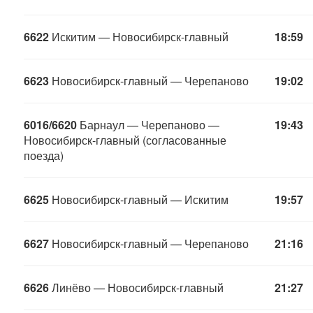
6622
Искитим — Новосибирск-главный
18:59
6623
Новосибирск-главный — Черепаново
19:02
6016/6620
Барнаул — Черепаново —
19:43
Новосибирск-главный (согласованные
поезда)
6625
Новосибирск-главный — Искитим
19:57
6627
Новосибирск-главный — Черепаново
21:16
6626
Линёво — Новосибирск-главный
21:27