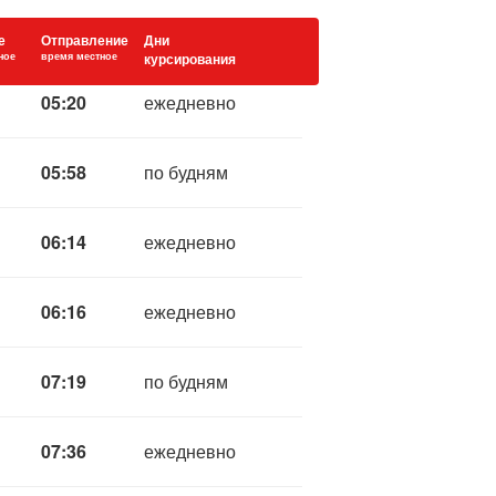
е
Отправление
Дни
ное
время местное
курсирования
05:20
ежедневно
05:58
по будням
06:14
ежедневно
06:16
ежедневно
07:19
по будням
07:36
ежедневно