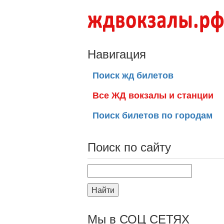
Навигация
Поиск жд билетов
Все ЖД вокзалы и станции
Поиск билетов по городам
Поиск по сайту
Найти
Мы в СОЦ СЕТЯХ