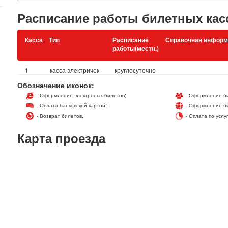
Расписание работы билетных кас
Касса
Тип
Расписание
Справочная информ
работы(местн.)
1
касса электричек
круглосуточно
Обозначение иконок:
- Оформление электроных билетов;
- Оформление би
- Оплата банковской картой;
- Оформление би
- Возврат билетов;
- Оплата по услу
Карта проезда