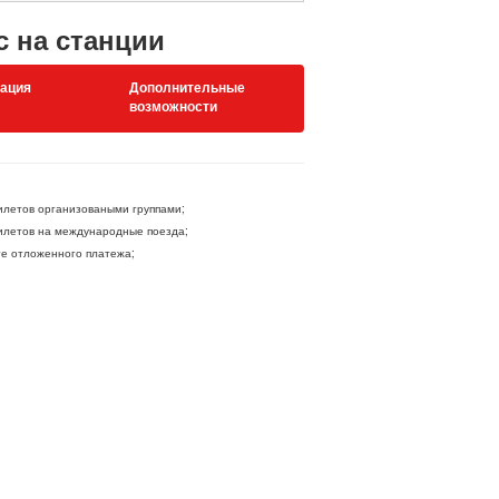
с на станции
ация
Дополнительные
возможности
летов организоваными группами;
летов на международные поезда;
ге отложенного платежа;