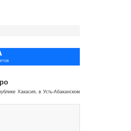
А
етов
еро
ублике Хакасия, в Усть-Абаканском