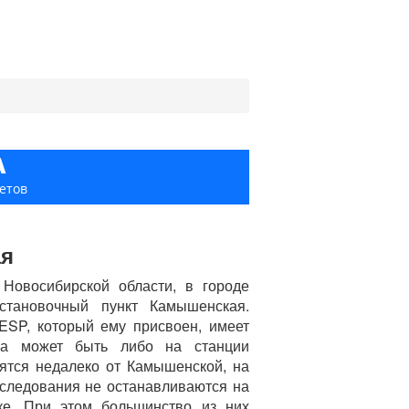
А
етов
ая
 Новосибирской области, в городе
становочный пункт Камышенская.
ESP, который ему присвоен, имеет
вка может быть либо на станции
ятся недалеко от Камышенской, на
 следования не останавливаются на
чке. При этом большинство из них