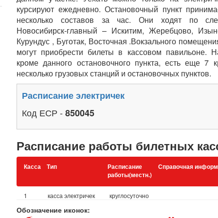
курсируют ежедневно. Остановочный пункт принима
несколько составов за час. Они ходят по сл
Новосибирск-главный – Искитим, Жеребцово, Изынс
Курундус , Буготак, Восточная .Вокзального помещен
могут приобрести билеты в кассовом павильоне. Н
кроме данного остановочного пункта, есть еще 7 
несколько грузовых станций и остановочных пунктов.
Расписание электричек
Код ЕСР -
850045
Расписание работы билетных кас
Касса
Тип
Расписание
Справочная информ
работы(местн.)
1
касса электричек
круглосуточно
Обозначение иконок: