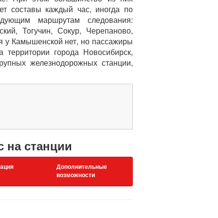
ет составы каждый час, иногда по
едующим маршрутам следования:
кий, Тогучин, Сокур, Черепаново,
ия у Камышенской нет, но пассажиры
а территории города Новосибирск,
крупных железнодорожных станции,
с на станции
ация
Дополнительные
возможности