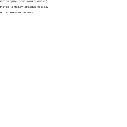
летов организоваными группами;
летов на международные поезда;
ге отложенного платежа;