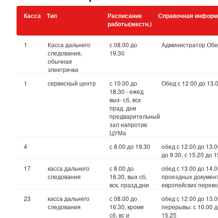
Касса
Тип
Расписание
Справочная информ
работы(местн.)
1
Касса дальнего
с 08.00 до
Администратор Обед 
следования,
19.30
обычная
электричка
1
сервисный центр
с 10.00 до
Обед с 12.00 до 13.
18.30 - ежед
вых- сб, вск
прад. дни
предварительный
зал напротив
ЦУМа
4
с 8.00 до 19.30
обед с 12.00 до 13.
до 9.30, с 15.20 до 1
17
касса дальнего
с 8.00 до
обед с 13.00 до 14
следования
16.30, вых сб,
проездных документ
вск, празд.дни
европейских перево
23
касса дальнего
с 08.00 до
обед с 12.00 до 13.
следования
16.30, кроме
перерывы: с 10.00 до
сб, вс и
15.25