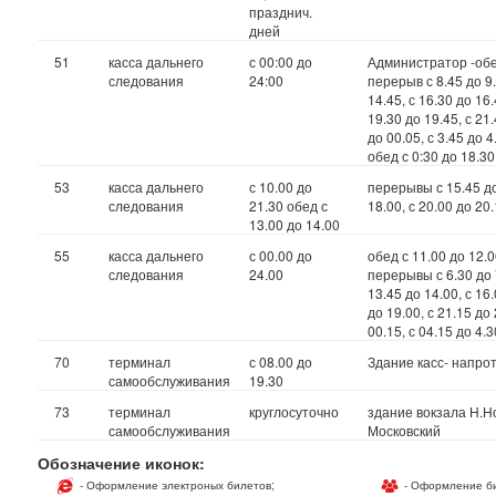
празднич.
дней
51
касса дальнего
с 00:00 до
Администратор -обед
следования
24:00
перерыв с 8.45 до 9.
14.45, с 16.30 до 16.
19.30 до 19.45, с 21.
до 00.05, с 3.45 до 4.
обед с 0:30 до 18.30
53
касса дальнего
с 10.00 до
перерывы с 15.45 до
следования
21.30 обед с
18.00, с 20.00 до 20
13.00 до 14.00
55
касса дальнего
с 00.00 до
обед с 11.00 до 12.00
следования
24.00
перерывы с 6.30 до 7
13.45 до 14.00, с 16
до 19.00, с 21.15 до 
00.15, с 04.15 до 4.3
70
терминал
с 08.00 до
Здание касс- напро
самообслуживания
19.30
73
терминал
круглосуточно
здание вокзала Н.Н
самообслуживания
Московский
Обозначение иконок:
- Оформление электроных билетов;
- Оформление би