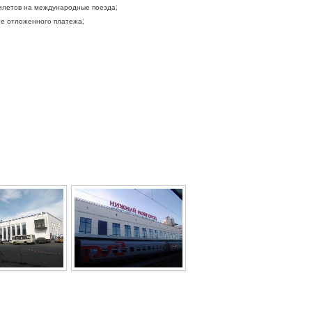
летов на международные поезда;
ге отложенного платежа;