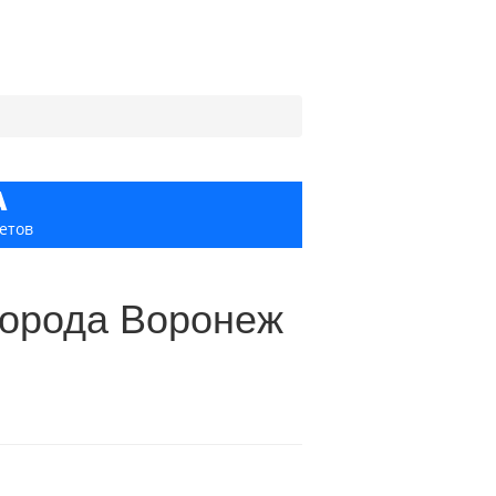
А
етов
города Воронеж