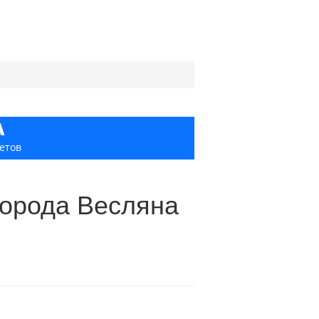
А
етов
города Весляна