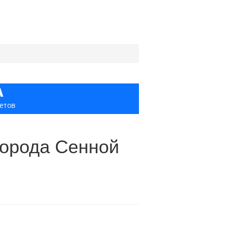
А
етов
города Сенной