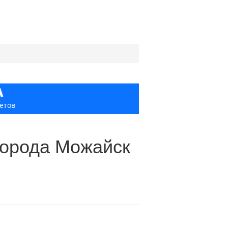
А
етов
города Можайск