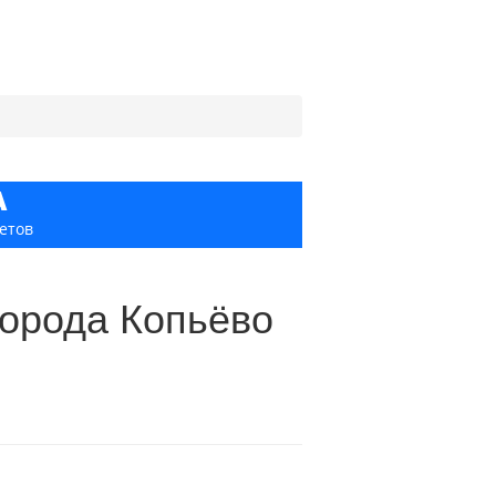
А
етов
города Копьёво