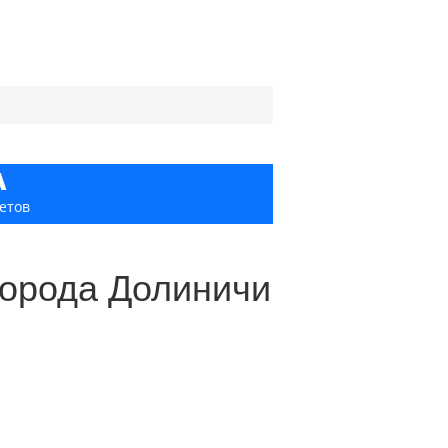
А
етов
города Долиничи