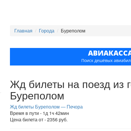
Главная
Города
Буреполом
АВИАКАСС
Поиск дешёвых авиабил
Жд билеты на поезд из 
Буреполом
Жд билеты Буреполом — Печора
Время в пути - 1д 1ч 42мин
Цена билета от - 2356 руб.