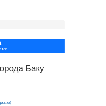
А
етов
города Баку
рское)