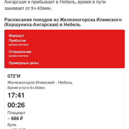
Ангарская и прибывает в Небель, время в пути
занимает от 5ч 43мин .
Расписание поездов из Железногорска Илимского
(Коршуниха-Ангарская) в Небель
Маршрут
Прибытие
время местное
Отправление
время местное
Примерные цены
072*И
Железногорск-Илимский - Небель
Время в пути 6ч 45мин
17:41
00:26
Плацкарт
~
886 ₽
Купе