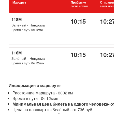
Маршрут
Прибытие
Отправл
время местное
время мест
118М
10:15
10:2
Зелёный - Няндома
Время в пути 0ч 12мин
116М
10:15
10:2
Зелёный - Няндома
Время в пути 0ч 12мин
Информация о маршруте
Расстояние маршрута - 3302 км
Время в пути - 0ч 12мин
Минимальная цена билета на одного человека- от
Цена на плацкарт из Зелёный - от 736 руб.