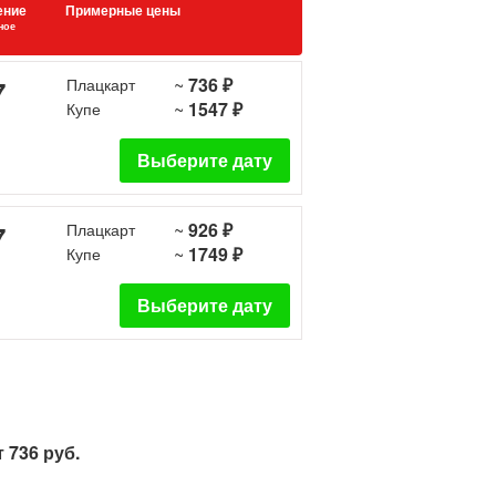
ение
Примерные цены
ное
~
736 ₽
7
Плацкарт
~
1547 ₽
Купе
Выберите дату
~
926 ₽
7
Плацкарт
~
1749 ₽
Купе
Выберите дату
 736 руб.