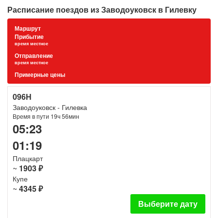
Расписание поездов из Заводоуковск в Гилевку
Маршрут
Прибытие
время местное
Отправление
время местное
Примерные цены
096Н
Заводоуковск - Гилевка
Время в пути 19ч 56мин
05:23
01:19
Плацкарт
~
1903 ₽
Купе
~
4345 ₽
Выберите дату