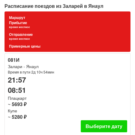
Расписание поездов из Заларей в Янаул
Маршрут
Прибытие
время местное
Отправление
время местное
Примерные цены
081И
Залари - Янаул
Время в пути 2д 10ч 54мин
21:57
08:51
Плацкарт
~
5693 ₽
Купе
~
5280 ₽
Выберите дату