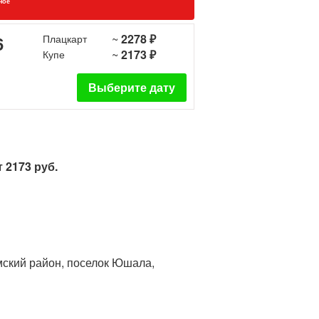
ное
~
2278 ₽
6
Плацкарт
~
2173 ₽
Купе
Выберите дату
 2173 руб.
мский район, поселок Юшала,