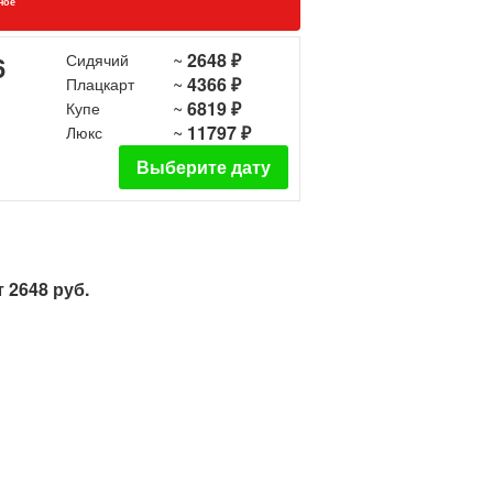
ное
~
2648 ₽
6
Сидячий
~
4366 ₽
Плацкарт
~
6819 ₽
Купе
~
11797 ₽
Люкс
Выберите дату
 2648 руб.