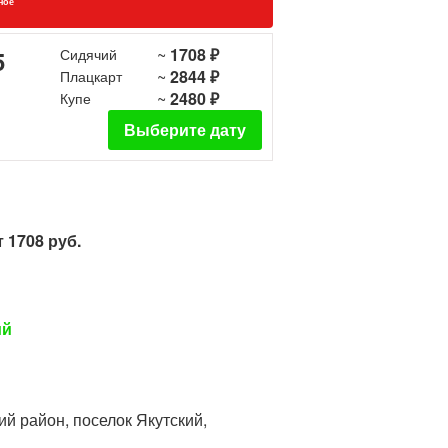
ное
~
1708 ₽
5
Сидячий
~
2844 ₽
Плацкарт
~
2480 ₽
Купе
Выберите дату
 1708 руб.
ий
ий район, поселок Якутский,