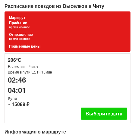
Расписание поездов из Выселков в Читу
Маршрут
Прибытие
время местное
Отправление
время местное
Примерные цены
206*С
Выселки - Чита
Время в пути 5д 1ч 15мин
02:46
04:01
Купе
~
15089 ₽
Выберите дату
Информация о маршруте