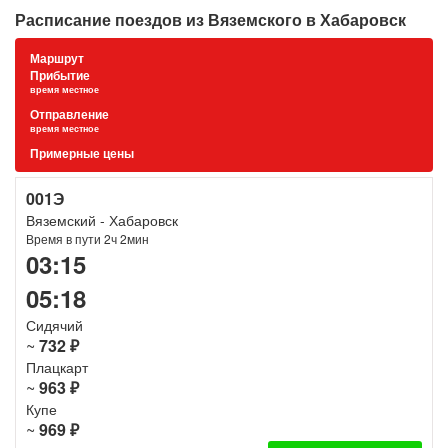
Расписание поездов из Вяземского в Хабаровск
Маршрут
Прибытие
время местное
Отправление
время местное
Примерные цены
001Э
Вяземский - Хабаровск
Время в пути 2ч 2мин
03:15
05:18
Сидячий
~
732 ₽
Плацкарт
~
963 ₽
Купе
~
969 ₽