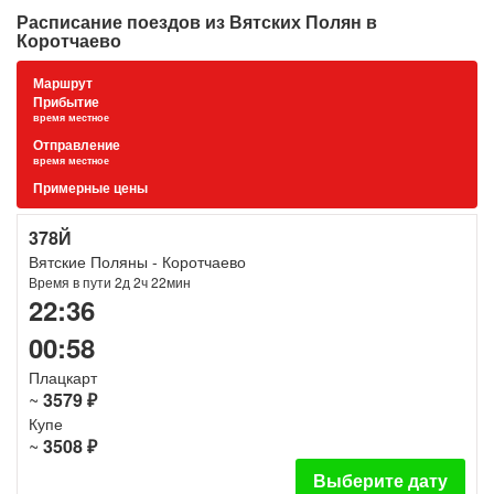
Расписание поездов из Вятских Полян в
Коротчаево
Маршрут
Прибытие
время местное
Отправление
время местное
Примерные цены
378Й
Вятские Поляны - Коротчаево
Время в пути 2д 2ч 22мин
22:36
00:58
Плацкарт
~
3579 ₽
Купе
~
3508 ₽
Выберите дату