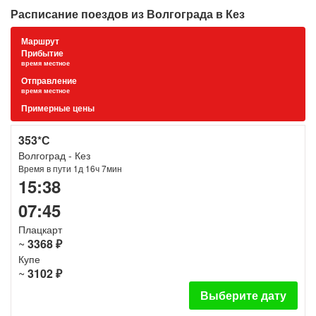
Расписание поездов из Волгограда в Кез
Маршрут
Прибытие
время местное
Отправление
время местное
Примерные цены
353*С
Волгоград - Кез
Время в пути 1д 16ч 7мин
15:38
07:45
Плацкарт
~
3368 ₽
Купе
~
3102 ₽
Выберите дату