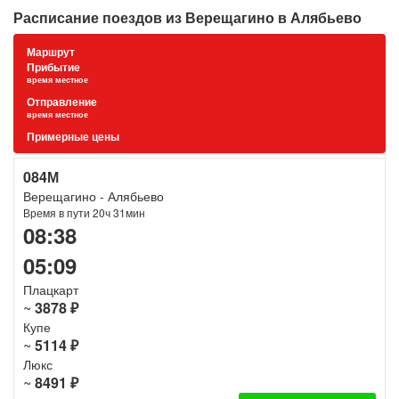
Расписание поездов из Верещагино в Алябьево
Маршрут
Прибытие
время местное
Отправление
время местное
Примерные цены
084М
Верещагино - Алябьево
Время в пути 20ч 31мин
08:38
05:09
Плацкарт
~
3878 ₽
Купе
~
5114 ₽
Люкс
~
8491 ₽